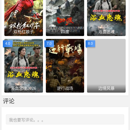
双枪红娘子
四渡
浴血忠魂
4.0
7.0
8.0
浴血忠魂2026
逆行战场
边境风暴
评论