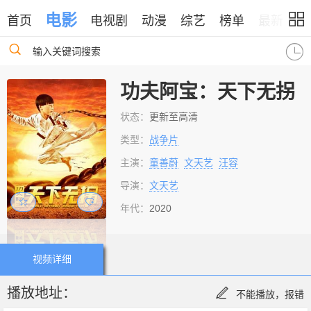
电影
首页
电视剧
动漫
综艺
榜单
最新
输入关键词搜索
功夫阿宝：天下无拐
状态：
更新至高清
类型：
战争片
主演：
童善蔚
文天艺
汪容
导演：
文天艺
年代：
2020
视频详细
播放地址：
不能播放，报错