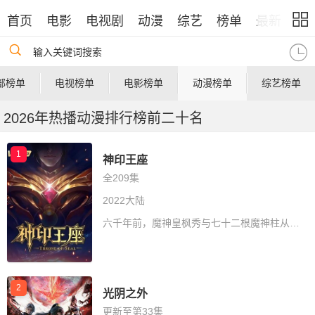
首页
电影
电视剧
动漫
综艺
榜单
最新
输入关键词搜索
部榜单
电视榜单
电影榜单
动漫榜单
综艺榜单
2026年热播动漫排行榜前二十名
1
神印王座
全209集
2022
大陆
六千年前，魔神皇枫秀与七十二根魔神柱从天而降，所有生物沾染魔神柱散发的气息，立刻会变异成魔族生物，人类随之进入黑暗年代。随后，人类强者自行组织六大圣殿，阻挡魔族前进的脚步，逐渐形成人魔共存的局面。..
2
光阴之外
更新至第33集