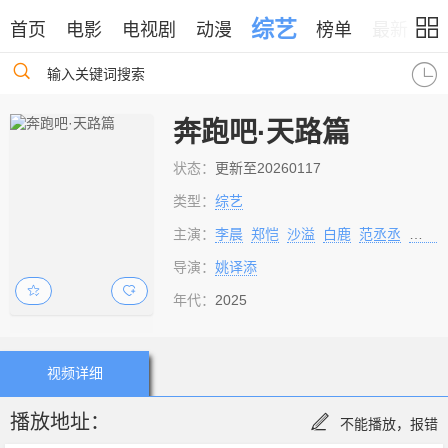
综艺
首页
电影
电视剧
动漫
榜单
最新
输入关键词搜索
奔跑吧·天路篇
状态：
更新至20260117
类型：
综艺
主演：
李晨
郑恺
沙溢
白鹿
范丞丞
宋雨
导演：
姚译添
年代：
2025
视频详细
播放地址：
不能播放，报错