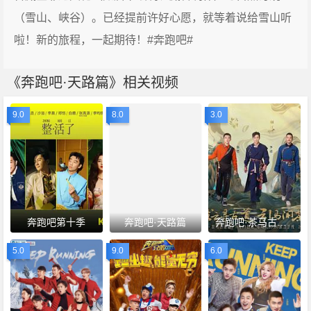
（雪山、峡谷）。已经提前许好心愿，就等着说给雪山听
啦！新的旅程，一起期待！#奔跑吧#
《奔跑吧·天路篇》相关视频
9.0
8.0
3.0
奔跑吧第十季
奔跑吧·天路篇
奔跑吧·茶马古道篇跑男来了
5.0
9.0
6.0