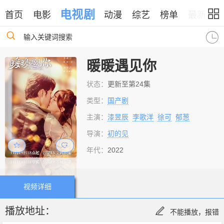
电视剧
首页
电影
动漫
综艺
榜单
最新
输入关键词搜索
暖暖遇见你
状态：
更新至第24集
类型：
国产剧
主演：
漆昱辰
李歌洋
徐可
郁葱
导演：
初的见
年代：
2022
视频详细
播放地址：
不能播放，报错