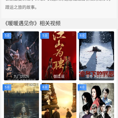
蹭运之旅的故事。
《暖暖遇见你》相关视频
5.0
5.0
6.0
九门2026
御廷谣
凛冬下的罪恶
5.0
8.0
4.0